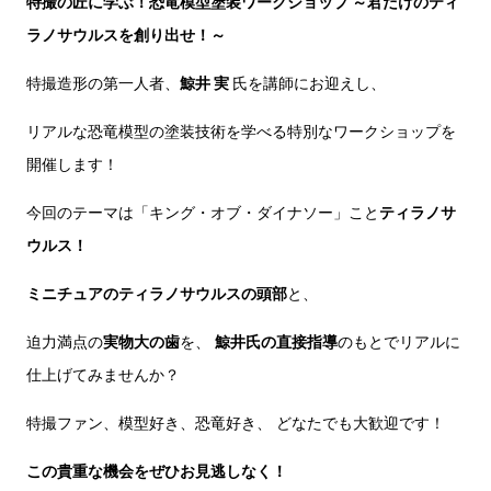
特撮の匠に学ぶ！恐竜模型塗装ワークショップ ～君だけのティ
ラノサウルスを創り出せ！～
特撮造形の第一人者、
鯨井 実
氏を講師にお迎えし、
リアルな恐竜模型の塗装技術を学べる特別なワークショップを
開催します！
今回のテーマは「キング・オブ・ダイナソー」こと
ティラノサ
ウルス！
ミニチュアのティラノサウルスの頭部
と、
迫力満点の
実物大の歯
を、
鯨井氏の直接指導
のもとでリアルに
仕上げてみませんか？
特撮ファン、模型好き、恐竜好き、 どなたでも大歓迎です！
この貴重な機会をぜひお見逃しなく！