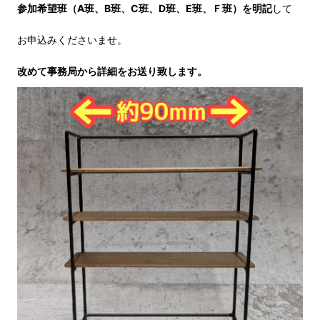
参加希望班（A班、B班、C班、Ⅾ
班、E班、Ｆ班
）を明記
して
お申込みくださいませ。
改めて事務局から詳細をお送り致します。